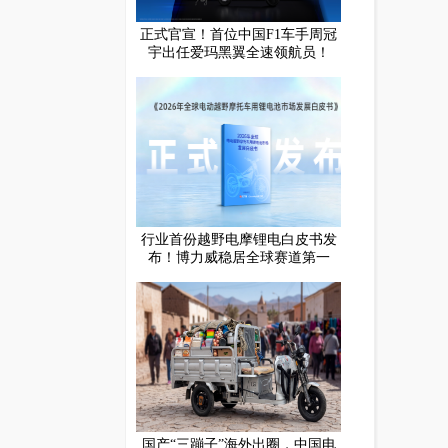
正式官宣！首位中国F1车手周冠
宇出任爱玛黑翼全速领航员！
行业首份越野电摩锂电白皮书发
布！博力威稳居全球赛道第一
国产“三蹦子”海外出圈，中国电