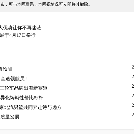
发布，可与本网联系，本网视情况可立即将其撤除。
五大优势让你不再迷茫
展于4月17日举行
2
蛋预测
2
翼全速领航员！
2
动三轮车品牌出海新赛道
2
差异化铸就性价比标杆
2
北京北汽男篮共同奔赴诗与远方
2
高质量发展