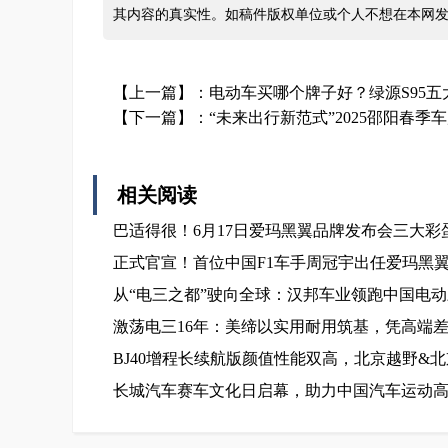
其内容的真实性。如稿件版权单位或个人不想在本网
【上一篇】：
电动车买哪个牌子好？绿源S95
【下一篇】：
“未来出行新范式”2025邵阳春季车
相关阅读
巴适得很！6月17日爱玛黑翼品牌发布会三大彩
正式官宣！首位中国F1车手周冠宇出任爱玛黑
从“电三之都”驶向全球：汉邦车业领跑中国电
激荡电三16年：美缔以实用耐用筑基，凭高端
BJ40增程长续航版颜值性能双高，北京越野&
长城汽车赛车文化日启幕，助力中国汽车运动