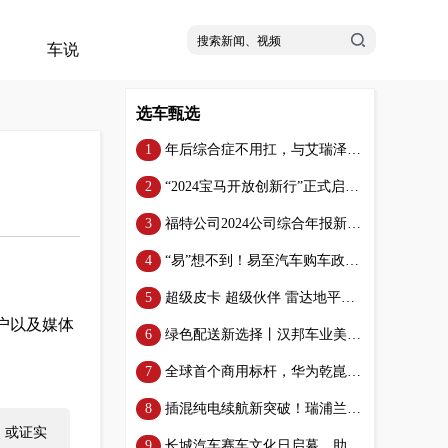
车说
选车甄选
年后综合症不用扛，与艾瑞泽5共赴春光
“2024宝马开放创新行”正式启动，大企业践行开放创新
福特公司2024公司综合年报新鲜出炉，可持续发展是主旋律
“易”想不到！易至汽车购车政策这么猛？
超级皮卡 超级伙伴 雷达地平线南京试驾会打造百变创业最佳CP
客户以及媒体
绿色配送新选择丨汉邦车业美缔电动三轮车助力城市物流低碳转型
全球首个商用标杆，华为乾崑于深圳机场打造VPD泊车代驾商用试点
插混纯电续航新突破！瑞浦兰钧问顶PHEV新品亮相北京车展
 或证实
长城汽车赛车文化日启幕，助力中国汽车运动高质量发展