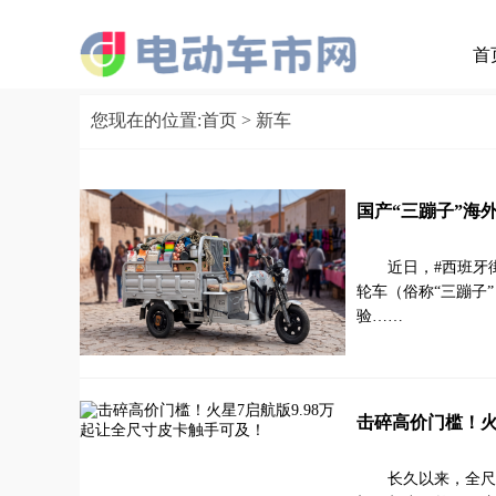
首
您现在的位置:
首页
> 新车
国产“三蹦子”海
近日，#西班牙
轮车（俗称“三蹦子
验……
击碎高价门槛！火
长久以来，全尺