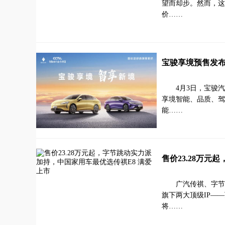
望而却步。然而，这
价……
宝骏享境预售发布
4月3日，宝骏
享境智能、品质、驾
能……
售价23.28万
广汽传祺、字节
旗下两大顶级IP—
将……