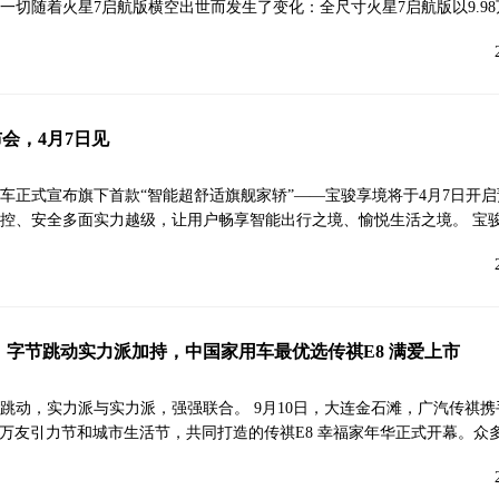
一切随着火星7启航版横空出世而发生了变化：全尺寸火星7启航版以9.98
会，4月7日见
汽车正式宣布旗下首款“智能超舒适旗舰家轿”——宝骏享境将于4月7日开
控、安全多面实力越级，让用户畅享智能出行之境、愉悦生活之境。 宝
元起，字节跳动实力派加持，中国家用车最优选传祺E8 满爱上市
跳动，实力派与实力派，强强联合。 9月10日，大连金石滩，广汽传祺
—万友引力节和城市生活节，共同打造的传祺E8 幸福家年华正式开幕。众