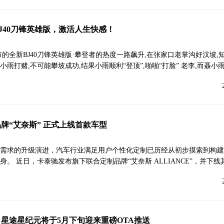
J40刀锋英雄版，激活人生快感！
市的全新BJ40刀锋英雄版·攀登者的热度一路飙升,在张家口老掌沟好汉坡,
雨打赌,不可能攀坡成功,结果小雨顺利“登顶”,啪啪“打脸” 老李,而聂小
牌“艾奈斯” 正式上线首款车型
需求的升级演进，汽车行业满足用户个性化定制已历经从初步摸索到构建
。 近日，卡泰驰发布旗下联合定制品牌“艾奈斯 ALLIANCE”，并下线
星途星纪元将于5月下旬迎来重磅OTA推送