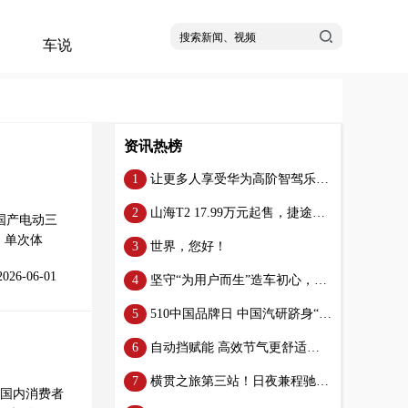
车说
资讯热榜
让更多人享受华为高阶智驾乐趣，问界新M5入手门槛再次降低
山海T2 17.99万元起售，捷途汽车强势挺进3.0时代！
国产电动三
，单次体
世界，您好！
2026-06-01
坚守“为用户而生”造车初心，星纪元ET铸就“豪华级”安全性能
510中国品牌日 中国汽研跻身“2024中国品牌价值评价信息发布”榜单
自动挡赋能 高效节气更舒适！欧曼银河燃气车强化竞争力 助用户“赢”领运途
横贯之旅第三站！日夜兼程驰骋天路险峰 欧曼银河580燃气车征战青藏高原
国内消费者