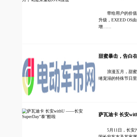
带给用户的价值
升级，EXEED OS
增……
甜蜜暴击，告白在
浪漫五月，甜蜜
绻宠溺的特殊节日里
萨瓦迪卡 长安with
5月11日，长安
国长安车友及其家属