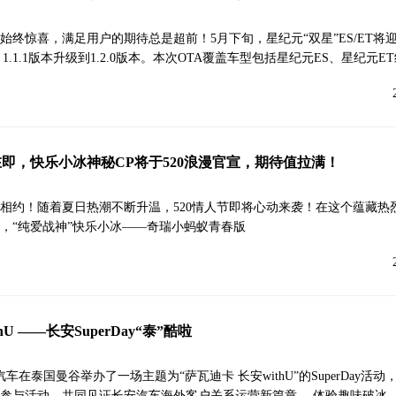
始终惊喜，满足用户的期待总是超前！5月下旬，星纪元“双星”ES/ET将迎
由 1.1.1版本升级到1.2.0版本。本次OTA覆盖车型包括星纪元ES、星纪元E
即，快乐小冰神秘CP将于520浪漫官宣，期待值拉满！
相约！随着夏日热潮不断升温，520情人节即将心动来袭！在这个蕴藏热
，“纯爱战神”快乐小冰——奇瑞小蚂蚁青春版
U ——长安SuperDay“泰”酷啦
汽车在泰国曼谷举办了一场主题为“萨瓦迪卡 长安withU”的SuperDay活
参与活动，共同见证长安汽车海外客户关系运营新篇章。 体验趣味破冰