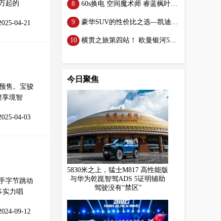
万起的
60s换电 空间魔术师 睿蓝枫叶V80 PRO要做MPV新物种
豪华SUV的性价比之选—凯迪拉克XT5
2025-04-21
横贯之旅第四站！ 欧曼银河580燃气车挑战崎岖山路 超长下坡 高效可靠的完美展现
今日聚焦
启预售。宝骏
骏享境智
2025-04-03
5830米之上，猛士M817 高性能版
与华为乾崑智驾ADS 5证明辅助
携手字节跳动
驾驶没有“禁区”
多实力唱
2024-09-12