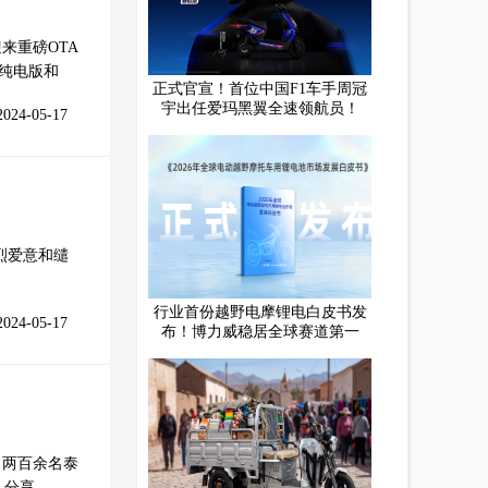
来重磅OTA
T纯电版和
正式官宣！首位中国F1车手周冠
宇出任爱玛黑翼全速领航员！
2024-05-17
烈爱意和缱
行业首份越野电摩锂电白皮书发
2024-05-17
布！博力威稳居全球赛道第一
动，两百余名泰
，分享……