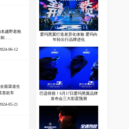
知名越野老炮
爱玛黑翼打造差异化体验 爱玛向
雨和……
年轻出行品牌进化
2024-06-12
全面渠道生
其首款车
巴适得很！6月17日爱玛黑翼品牌
发布会三大彩蛋预测
2024-05-21