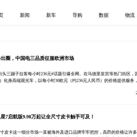
页
新闻
新车
导购
数据
物流
外出圈，中国电三品质征服欧洲市场
街头三蹦子拉客每小时236元#话题引爆全网。在马德里皇宫等热门街区，
”）化身高端观光车，以每小时30欧元（约236元人民币）的价格提供服务
星7启航版9.98万起让全尺寸皮卡触手可及！
寸皮卡这一细分市场一直被海外及进口品牌牢牢把控，高昂的价格让许多