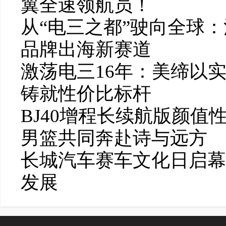
翼全速领航员！
从“电三之都”驶向全球
品牌出海新赛道
激荡电三16年：美缔以
铸就性价比标杆
BJ40增程长续航版颜
男篮共同奔赴诗与远方
长城汽车赛车文化日启幕
发展