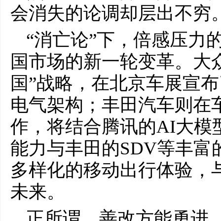
会消失的论调却层出不穷
“消亡论”下，倍感压力
国市场的新一轮变革。大
国”战略，在北京车展宣
电气架构；丰田汽车则在
作，将结合腾讯的AI大模
能力与丰田的SDV等丰富
多样化的移动出行体验，
未来。
正所谓，善改方能勇进