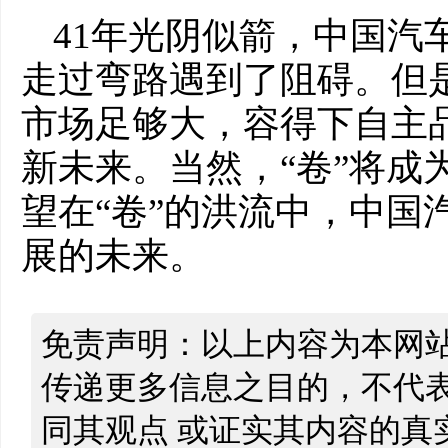
41年光阴似箭，中国汽
走过弯路遇到了阻碍。但
市场足够大，容得下自主
新未来。当然，“卷”将成
望在“卷”的洪流中，中国
展的未来。
免责声明：以上内容为本网
传递更多信息之目的，不代
同其观点 或证实其内容的真