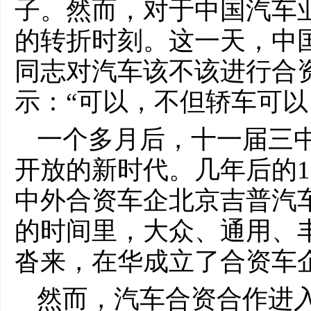
子。然而，对于中国汽车
的转折时刻。这一天，中
同志对汽车该不该进行合
示：“可以，不但轿车可以
一个多月后，十一届三
开放的新时代。几年后的19
中外合资车企北京吉普汽
的时间里，大众、通用、
沓来，在华成立了合资车
然而，汽车合资合作进入