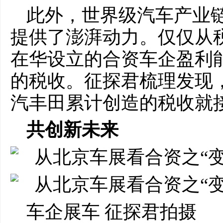
此外，世界级汽车产业
提供了澎湃动力。仅仅从
在华设立的合资车企盈利
的税收。征探君梳理发现
汽丰田累计创造的税收就接
共创新未来
车企展车 征探君拍摄