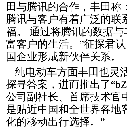
田与腾讯的合作，丰田称：“
腾讯与客户有着广泛的联
福。 通过将腾讯的数据
富客户的生活。”征探君
国企业形成新伙伴关系。
纯电动车方面丰田也灵
探寻答案，进而推出了“bZ
公司副社长、首席技术官
是贴近中国和全世界各地
化的移动出行选择。”