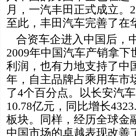
月，一汽丰田正式成立。2
至此，丰田汽车完善了在
合资车企进入中国后，
2009年中国汽车产销拿
利润，也有力地支持了中
年，自主品牌占乘用车市场
了4个百分点。以长安汽
10.78亿元，同比增长43
板块。同样，经历全球金
中国市场的卓越表现改善