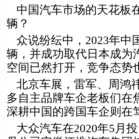
中国汽车市场的天花板在哪
辆？
众说纷纭中，2023年中
辆，并成功取代日本成为
空间已然打开，竞争态势
北京车展，雷军、周鸿祎
多自主品牌车企老板们在
深耕中国的跨国车企则在
大众汽车在2020年5月