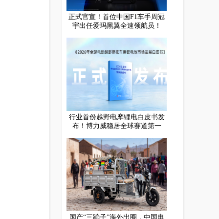
正式官宣！首位中国F1车手周冠
宇出任爱玛黑翼全速领航员！
行业首份越野电摩锂电白皮书发
布！博力威稳居全球赛道第一
国产“三蹦子”海外出圈，中国电