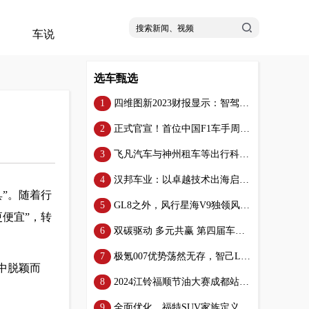
车说
选车甄选
四维图新2023财报显示：智驾业务收入与交付量均实现大幅增长
正式官宣！首位中国F1车手周冠宇出任爱玛黑翼全速领航员！
飞凡汽车与神州租车等出行科技巨头联手，共创智能舒适出行新纪元
汉邦车业：以卓越技术出海启航，诚邀全球业务洽谈
”。随着行
GL8之外，风行星海V9独领风骚，30万内尽显自主豪华风范！
便宜”，转
双碳驱动 多元共赢 第四届车用动力系统国际高峰论坛盛大召开
极氪007优势荡然无存，智己L6上市即成性价比新标杆
中脱颖而
2024江铃福顺节油大赛成都站复赛百公里油耗仅6升，省油轻客实锤了！
全面优化，福特SUV家族定义SUV市场新标准