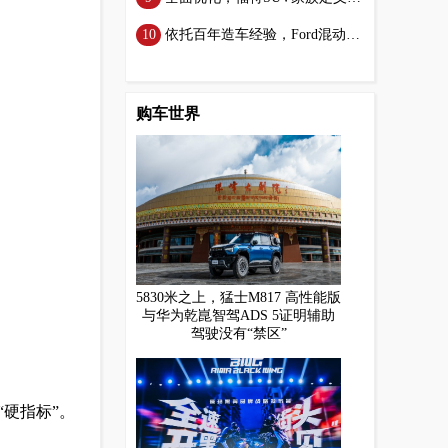
依托百年造车经验，Ford混动产品“先声夺人”
购车世界
5830米之上，猛士M817 高性能版
与华为乾崑智驾ADS 5证明辅助
驾驶没有“禁区”
硬指标”。