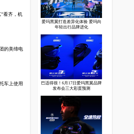
”看齐，机
爱玛黑翼打造差异化体验 爱玛向
年轻出行品牌进化
团的美缔电
巴适得很！6月17日爱玛黑翼品牌
托车上使用
发布会三大彩蛋预测